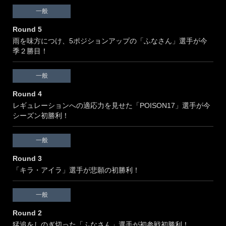
TOKYO AUTO SALON 2026
一般
過去の大会
Round 5
REPORT
雨を味方につけ、5ポジションアップの「ふなさん」選手が今
TOKYO AUTO SALON 2026
季２勝目！
2025 Series
TOKYO AUTO SALON 2025
一般
2024 Series
Round 4
2023 Series
レギュレーションへの適応力を見せた「POISON17」選手が今
2022 Series
シーズン初勝利！
MOVIE
一般
2025 Series
Round 3
2024 Series
「キラ・アイラ」選手が悲願の初勝利！
2023 Series
2022 Series
一般
2021 Series
Round 2
猛追をしのぎ切った「ふなさん」選手が初参戦初勝利！