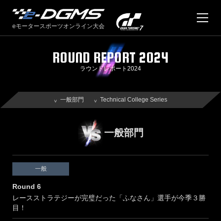
eモータースポーツオンライン大会
ROUND REPORT 2024
TOP
ラウンドレポート2024
NEWS
新着情報
一般部門
Technical College Series
過去のニュース
ABOUT US
一般部門
RACES
Technical College Series 2026
一般
TOKYO AUTO SALON 2026
過去の大会
Round 6
レースストラテジーが完璧だった「ふなさん」選手が今季３勝
RESULT
目！