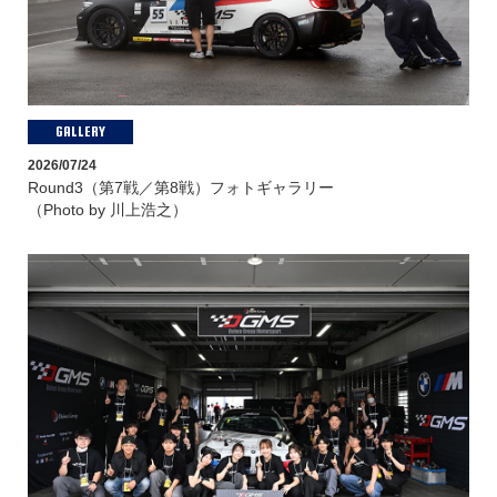
REPORT
Latest Report
BMW & MINI Racing 2026
GALLERY
Archived
2026/07/24
BMW & MINI Racing 2025
Round3（第7戦／第8戦）フォトギャラリー
（Photo by 川上浩之）
BMW & MINI Racing 2024
BMW & MINI Racing 2023
BMW & MINI Racing. 2023 EXTRA
ROUND
BMW & MINI Racing 2022
Fanatec GT World Challenge Asia
MINI CHALLENGE JAPAN 2021
MINI CHALLENGE JAPAN 2020
MOVIE