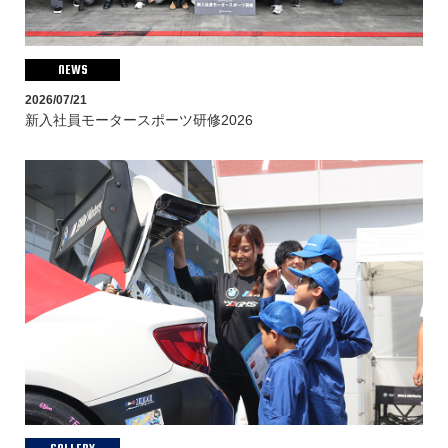
Latest Movie
BMW & MINI Racing 2026
NEWS
Extra Movie
2026/07/21
新入社員モータースポーツ研修2026
今さら聞けない!? レースのアレコレ
Archived
BMW & MINI Racing 2025
BMW & MINI Racing 2024
BMW & MINI Racing 2023
BMW & MINI Racing 2022
MINI CHALLENGE JAPAN 2021
MINI CHALLENGE JAPAN 2020
GALLERY