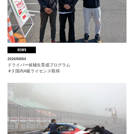
ABOUT US
TEAM
RACE
Latest Race
NEWS
BMW & MINI Racing 2026
2026/08/04
ドライバー候補生育成プログラム
Archived
＃3 国内A級ライセンス取得
BMW & MINI Racing 2025
BMW & MINI Racing 2024
BMW & MINI Racing 2023
BMW & MINI Racing 2022
MINI CHALLENGE JAPAN 2022
MINI CHALLENGE JAPAN 2021
MINI CHALLENGE JAPAN 2020