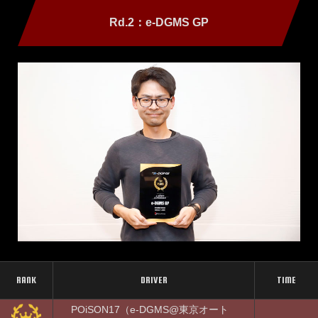
Rd.2：e-DGMS GP
RANK
DRIVER
TIME
POiSON17（e-DGMS@東京オート
－