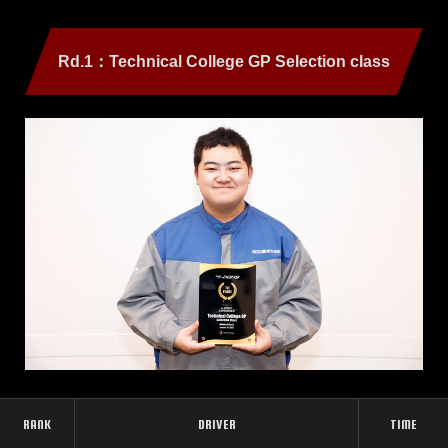
TOKYO AUTO SALON 2026
過去の大会
Rd.1：Technical College GP Selection class
REPORT
TOKYO AUTO SALON 2026
2025 Series
TOKYO AUTO SALON 2025
2024 Series
2023 Series
2022 Series
MOVIE
2025 Series
2024 Series
2023 Series
2022 Series
2021 Series
RANK
DRIVER
TIME