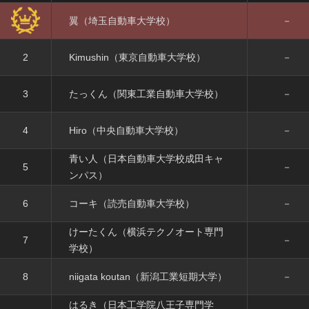
FAQ
翼（埼玉自動車大学校）
－
CONTACT
2
Kimushin（東京自動車大学校）
－
3
たっくん（関東工業自動車大学校）
－
4
Hiro（中央自動車大学校）
－
青い人（日本自動車大学校成田キャ
5
－
ンパス）
6
コーキ（読売自動車大学校）
－
けーたくん（横浜テクノオート専門
7
－
学校）
8
niigata koutan（新潟工業短期大学）
－
はるき（日本工学院八王子専門学