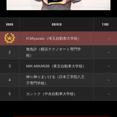
RANK
DRIVER
TIME
H.Miyazato（埼玉自動車大学校）
－
無免許（横浜テクノオート専門学
2
－
校）
3
MIK-MIKAN38（東京自動車大学校）
－
神☆神☆まいける（日本工学院八王
4
－
子専門学校）
5
カントク（中央自動車大学校）
－