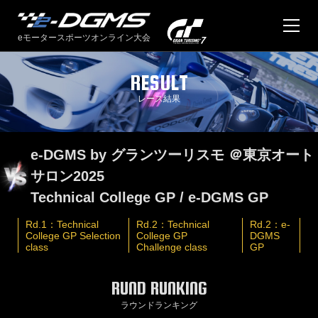
eモータースポーツオンライン大会
RESULT
TOP
レース結果
NEWS
新着情報
過去のニュース
e-DGMS by グランツーリスモ ＠東京オート
サロン2025
ABOUT US
Technical College GP / e-DGMS GP
RACES
Rd.1：Technical
Rd.2：Technical
Rd.2：e-
Technical College Series 2026
College GP Selection
College GP
DGMS
class
Challenge class
GP
TOKYO AUTO SALON 2026
過去の大会
RUND RUNKING
RESULT
ラウンドランキング