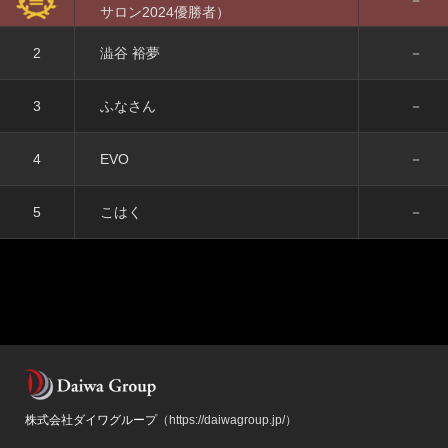
サロン2024優勝者）
2
澁谷 裕夢
－
3
ふなさん
－
4
EVO
－
5
こはく
－
株式会社ダイワグループ
（https://daiwagroup.jp/）